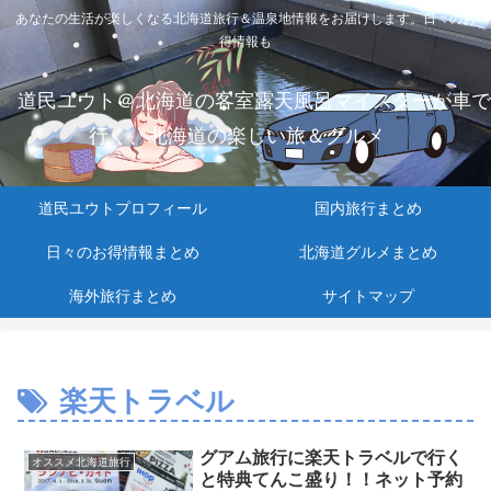
あなたの生活が楽しくなる北海道旅行＆温泉地情報をお届けします。日々のお
得情報も
道民ユウト＠北海道の客室露天風呂マイスターが車で
行く、北海道の楽しい旅＆グルメ
道民ユウトプロフィール
国内旅行まとめ
日々のお得情報まとめ
北海道グルメまとめ
海外旅行まとめ
サイトマップ
楽天トラベル
グアム旅行に楽天トラベルで行く
オススメ北海道旅行
と特典てんこ盛り！！ネット予約