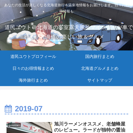
あなたの生活が楽しくなる北海道旅行＆温泉地情報をお届けします。日々のお
得情報も
道民ユウト＠北海道の客室露天風呂マイスターが車で
行く、北海道の楽しい旅＆グルメ
道民ユウトプロフィール
国内旅行まとめ
日々のお得情報まとめ
北海道グルメまとめ
海外旅行まとめ
サイトマップ
2019-07
旭川ラーメンオススメ、老舗蜂屋
gourmet
のレビュー。ラードが独特の醤油