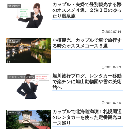
カップル・夫婦で登別観光する際
温泉旅行
のオススメ４選。２泊３日のゆっ
たり温泉旅
2019.07.14
小樽観光、カップルで車で旅行す
温泉旅行
る時のオススメコース６選
2019.07.09
旭川旅行ブログ。レンタカー移動
オススメ北海道旅行
で楽チンに旭山動物園や雪の美術
館へ
2019.07.06
カップルで北海道満喫！札幌周辺
ラーメン
のレンタカーを使った定番観光コ
ース巡り