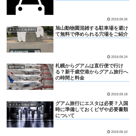
2019.09.26
旭山動物園混雑する駐車場を避け
オススメ北海道旅行
て無料で停められる穴場をご紹介
2019.09.24
札幌からグアムは直行便で行け
海外旅行編
る？新千歳空港からグアム旅行へ
の時間と料金
2019.09.18
グアム旅行にエスタは必要？入国
オススメ北海道旅行
時に準備しておくビザや必要書類
について
2019.09.10