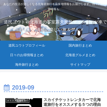
あなたの生活が楽しくなる北海道旅行＆温泉地情報をお届けします。日々のお
得情報も
道民ユウト＠北海道の客室露天風呂マイスターが車で
行く、北海道の楽しい旅＆グルメ
道民ユウトプロフィール
国内旅行まとめ
日々のお得情報まとめ
北海道グルメまとめ
海外旅行まとめ
サイトマップ
2019-09
スカイチケットレンタカーで北海
オススメ北海道旅行
道旅行をオススメする５つの理由