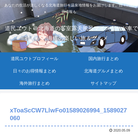
あなたの生活が楽しくなる北海道旅行＆温泉地情報をお届けします。日々のお
得情報も
道民ユウト＠北海道の客室露天風呂マイスターが車で
行く、北海道の楽しい旅＆グルメ
道民ユウトプロフィール
国内旅行まとめ
日々のお得情報まとめ
北海道グルメまとめ
海外旅行まとめ
サイトマップ
xToaScCW7LlwFo01589026994_1589027
060
2020.05.09