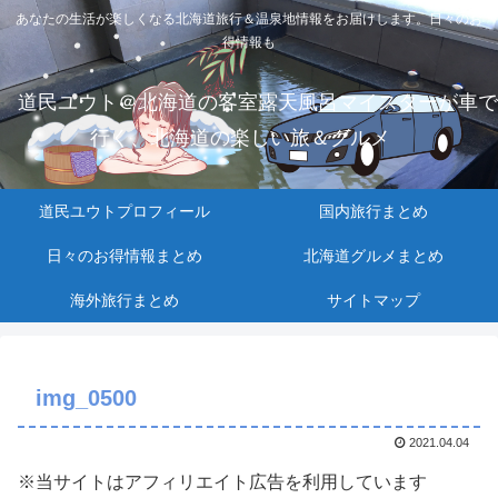
あなたの生活が楽しくなる北海道旅行＆温泉地情報をお届けします。日々のお
得情報も
道民ユウト＠北海道の客室露天風呂マイスターが車で
行く、北海道の楽しい旅＆グルメ
道民ユウトプロフィール
国内旅行まとめ
日々のお得情報まとめ
北海道グルメまとめ
海外旅行まとめ
サイトマップ
img_0500
2021.04.04
※当サイトはアフィリエイト広告を利用しています