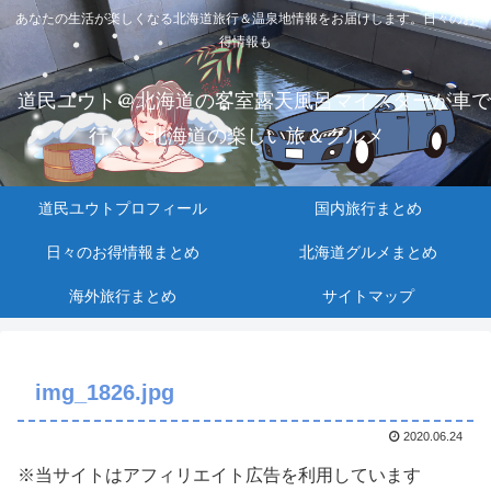
あなたの生活が楽しくなる北海道旅行＆温泉地情報をお届けします。日々のお
得情報も
道民ユウト＠北海道の客室露天風呂マイスターが車で
行く、北海道の楽しい旅＆グルメ
道民ユウトプロフィール
国内旅行まとめ
日々のお得情報まとめ
北海道グルメまとめ
海外旅行まとめ
サイトマップ
img_1826.jpg
2020.06.24
※当サイトはアフィリエイト広告を利用しています