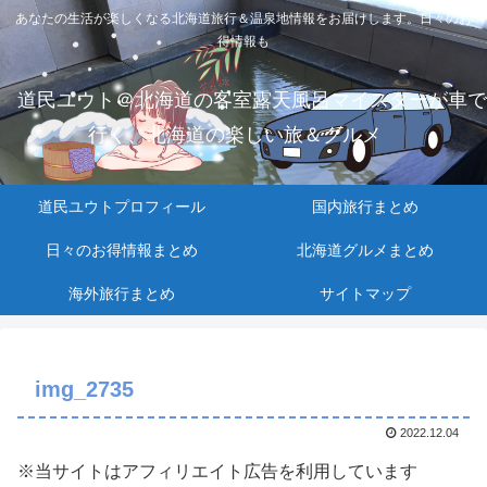
あなたの生活が楽しくなる北海道旅行＆温泉地情報をお届けします。日々のお
得情報も
道民ユウト＠北海道の客室露天風呂マイスターが車で
行く、北海道の楽しい旅＆グルメ
道民ユウトプロフィール
国内旅行まとめ
日々のお得情報まとめ
北海道グルメまとめ
海外旅行まとめ
サイトマップ
img_2735
2022.12.04
※当サイトはアフィリエイト広告を利用しています