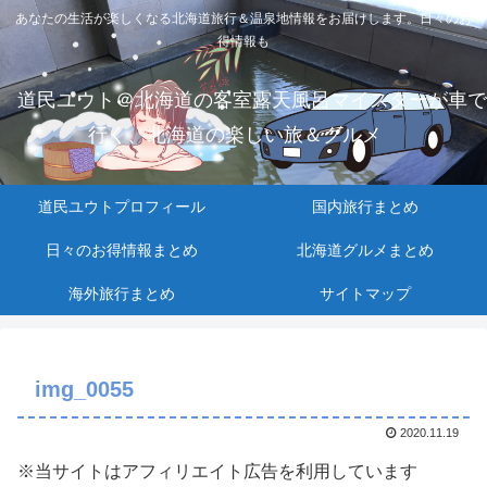
あなたの生活が楽しくなる北海道旅行＆温泉地情報をお届けします。日々のお
得情報も
道民ユウト＠北海道の客室露天風呂マイスターが車で
行く、北海道の楽しい旅＆グルメ
道民ユウトプロフィール
国内旅行まとめ
日々のお得情報まとめ
北海道グルメまとめ
海外旅行まとめ
サイトマップ
img_0055
2020.11.19
※当サイトはアフィリエイト広告を利用しています