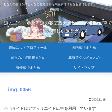
あなたの生活が楽しくなる北海道旅行＆温泉地情報をお届けします。日々のお
得情報も
道民ユウト＠北海道の客室露天風呂マイスターが車で
行く、北海道の楽しい旅＆グルメ
道民ユウトプロフィール
国内旅行まとめ
日々のお得情報まとめ
北海道グルメまとめ
海外旅行まとめ
サイトマップ
img_0056
2020.11.19
※当サイトはアフィリエイト広告を利用しています