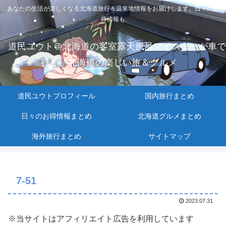
あなたの生活が楽しくなる北海道旅行＆温泉地情報をお届けします。日々のお
得情報も
道民ユウト＠北海道の客室露天風呂マイスターが車で
行く、北海道の楽しい旅＆グルメ
道民ユウトプロフィール
国内旅行まとめ
日々のお得情報まとめ
北海道グルメまとめ
海外旅行まとめ
サイトマップ
7-51
2023.07.31
※当サイトはアフィリエイト広告を利用しています