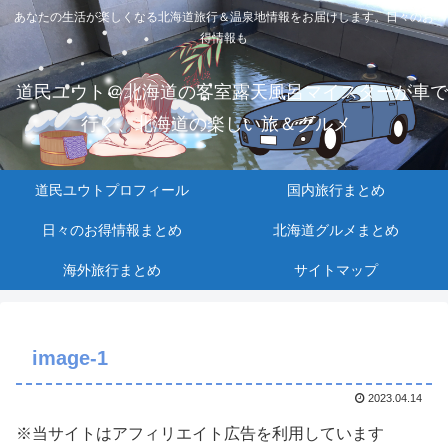
あなたの生活が楽しくなる北海道旅行＆温泉地情報をお届けします。日々のお
得情報も
道民ユウト＠北海道の客室露天風呂マイスターが車で
行く、北海道の楽しい旅＆グルメ
道民ユウトプロフィール
国内旅行まとめ
日々のお得情報まとめ
北海道グルメまとめ
海外旅行まとめ
サイトマップ
image-1
2023.04.14
※当サイトはアフィリエイト広告を利用しています