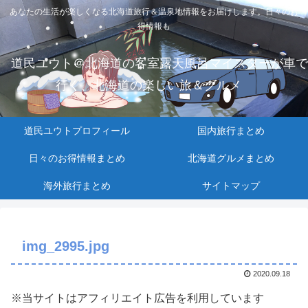
あなたの生活が楽しくなる北海道旅行＆温泉地情報をお届けします。日々のお
得情報も
道民ユウト＠北海道の客室露天風呂マイスターが車で
行く、北海道の楽しい旅＆グルメ
道民ユウトプロフィール
国内旅行まとめ
日々のお得情報まとめ
北海道グルメまとめ
海外旅行まとめ
サイトマップ
img_2995.jpg
2020.09.18
※当サイトはアフィリエイト広告を利用しています