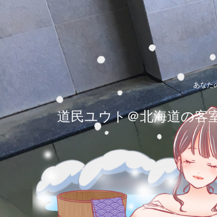
あなた
道民ユウト＠北海道の客