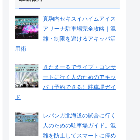
真駒内セキスイハイムアイス
アリーナ駐車場完全攻略｜混
雑・制限を避けるアキッパ活
用術
きたえーるでライブ・コンサ
ートに行く人のためのアキッ
パ（予約できる）駐車場ガイ
ド
レバンガ北海道の試合に行く
人のための駐車場ガイド。混
雑を防止してスマートに停め