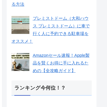
る方法
プレミストドーム（大和ハウ
ス プレミストドーム）に車で
行く人に予約できる駐車場を
オススメ！
Amazonセール速報！Apple製
品を賢くお得に手に入れるた
めの【全攻略ガイド】
ランキング今何位！？