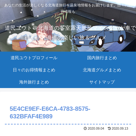
あなたの生活が楽しくなる北海道旅行＆温泉地情報をお届けします。日々のお
得情報も
道民ユウト＠北海道の客室露天風呂マイスターが車で
行く、北海道の楽しい旅＆グルメ
道民ユウトプロフィール
国内旅行まとめ
日々のお得情報まとめ
北海道グルメまとめ
海外旅行まとめ
サイトマップ
5E4CE9EF-E6CA-4783-8575-
632BFAF4E989
2020.09.04
2020.09.13