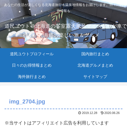
あなたの生活が楽しくなる北海道旅行＆温泉地情報をお届けします。日々のお
得情報も
道民ユウト＠北海道の客室露天風呂マイスターが車で
行く、北海道の楽しい旅＆グルメ
道民ユウトプロフィール
国内旅行まとめ
日々のお得情報まとめ
北海道グルメまとめ
海外旅行まとめ
サイトマップ
img_2704.jpg
2019.12.28
2020.06.26
※当サイトはアフィリエイト広告を利用しています