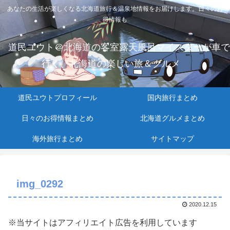
あなたの生活が楽しくなる北海道旅行＆温泉地情報をお届けします。日々のお
得情報も
道民ユウト＠北海道の客室露天風呂マイスターが車で
行く、北海道の楽しい旅＆グルメ
道民ユウトプロフィール
国内旅行まとめ
日々のお得情報まとめ
北海道グルメまとめ
海外旅行まとめ
サイトマップ
img_0292
2020.12.15
※当サイトはアフィリエイト広告を利用しています