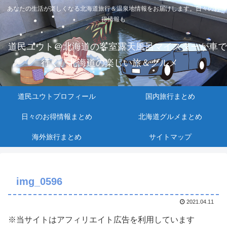
あなたの生活が楽しくなる北海道旅行＆温泉地情報をお届けします。日々のお
得情報も
道民ユウト＠北海道の客室露天風呂マイスターが車で
行く、北海道の楽しい旅＆グルメ
道民ユウトプロフィール
国内旅行まとめ
日々のお得情報まとめ
北海道グルメまとめ
海外旅行まとめ
サイトマップ
img_0596
2021.04.11
※当サイトはアフィリエイト広告を利用しています