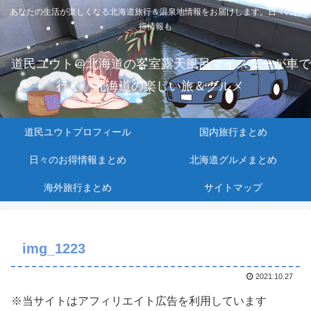
あなたの生活が楽しくなる北海道旅行＆温泉地情報をお届けします。日々のお
得情報も
道民ユウト＠北海道の客室露天風呂マイスターが車で
行く、北海道の楽しい旅＆グルメ
道民ユウトプロフィール
国内旅行まとめ
日々のお得情報まとめ
北海道グルメまとめ
海外旅行まとめ
サイトマップ
img_1223
2021.10.27
※当サイトはアフィリエイト広告を利用しています