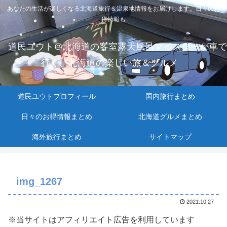
あなたの生活が楽しくなる北海道旅行＆温泉地情報をお届けします。日々のお
得情報も
道民ユウト＠北海道の客室露天風呂マイスターが車で
行く、北海道の楽しい旅＆グルメ
道民ユウトプロフィール
国内旅行まとめ
日々のお得情報まとめ
北海道グルメまとめ
海外旅行まとめ
サイトマップ
img_1267
2021.10.27
※当サイトはアフィリエイト広告を利用しています