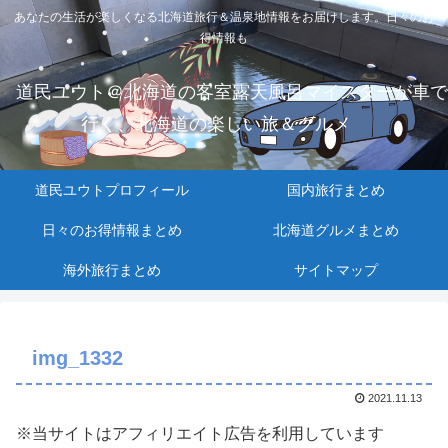
あなたの生活が楽しくなる北海道旅行＆温泉地情報をお届けします。日々のお
得情報も
道民ユウト＠北海道の客室露天風呂マイスターが車で
行く、北海道の楽しい旅＆グルメ
道民ユウトプロフィール
国内旅行まとめ
日々のお得情報まとめ
北海道グルメまとめ
海外旅行まとめ
サイトマップ
img_1332
2021.11.13
※当サイトはアフィリエイト広告を利用しています