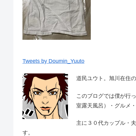
Tweets by Doumin_Yuuto
道民ユウト。旭川在住
このブログでは僕が行
室露天風呂）・グルメ
主に３０代カップル・
す。