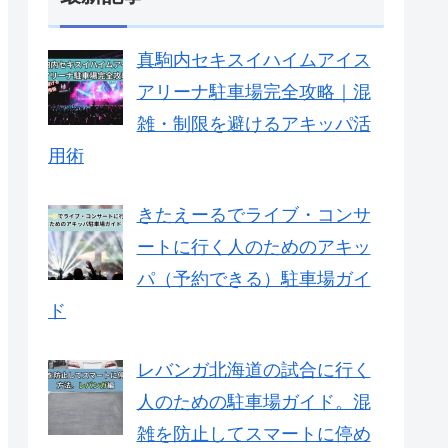
真駒内セキスイハイムアイス
アリーナ駐車場完全攻略｜混
雑・制限を避けるアキッパ活
用術
きたえーるでライブ・コンサ
ートに行く人のためのアキッ
パ（予約できる）駐車場ガイ
ド
レバンガ北海道の試合に行く
人のための駐車場ガイド。混
雑を防止してスマートに停め