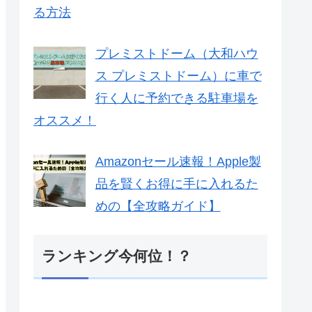
る方法
プレミストドーム（大和ハウ
ス プレミストドーム）に車で
行く人に予約できる駐車場を
オススメ！
Amazonセール速報！Apple製
品を賢くお得に手に入れるた
めの【全攻略ガイド】
ランキング今何位！？