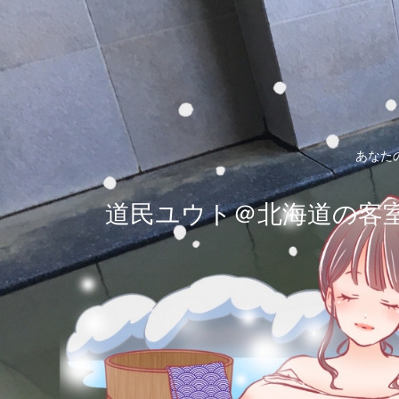
あなた
道民ユウト＠北海道の客