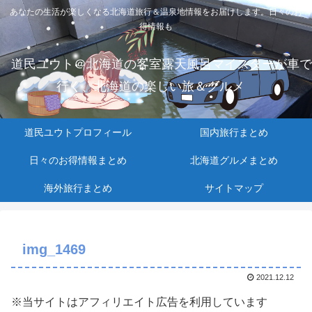
あなたの生活が楽しくなる北海道旅行＆温泉地情報をお届けします。日々のお
得情報も
道民ユウト＠北海道の客室露天風呂マイスターが車で
行く、北海道の楽しい旅＆グルメ
道民ユウトプロフィール
国内旅行まとめ
日々のお得情報まとめ
北海道グルメまとめ
海外旅行まとめ
サイトマップ
img_1469
2021.12.12
※当サイトはアフィリエイト広告を利用しています