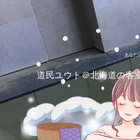
あなた
道民ユウト＠北海道の客