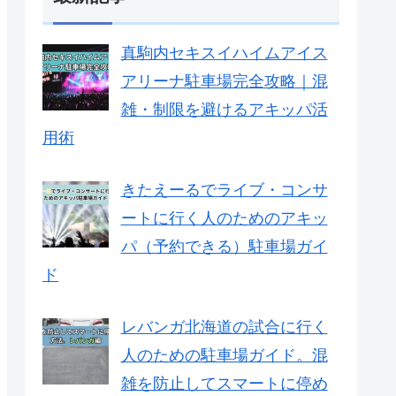
真駒内セキスイハイムアイス
アリーナ駐車場完全攻略｜混
雑・制限を避けるアキッパ活
用術
きたえーるでライブ・コンサ
ートに行く人のためのアキッ
パ（予約できる）駐車場ガイ
ド
レバンガ北海道の試合に行く
人のための駐車場ガイド。混
雑を防止してスマートに停め