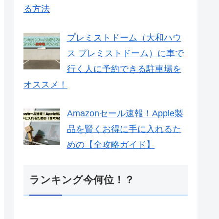
る方法
プレミストドーム（大和ハウ
ス プレミストドーム）に車で
行く人に予約できる駐車場を
オススメ！
Amazonセール速報！Apple製
品を賢くお得に手に入れるた
めの【全攻略ガイド】
ランキング今何位！？