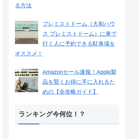
る方法
プレミストドーム（大和ハウ
ス プレミストドーム）に車で
行く人に予約できる駐車場を
オススメ！
Amazonセール速報！Apple製
品を賢くお得に手に入れるた
めの【全攻略ガイド】
ランキング今何位！？