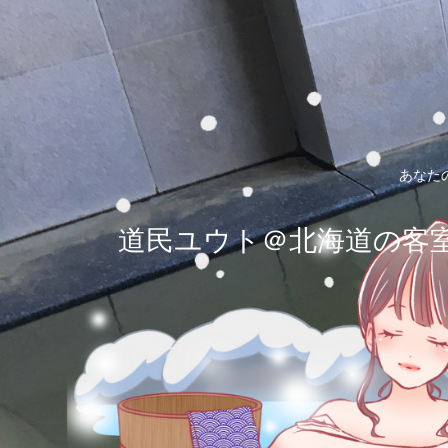
あなた
道民ユウト＠北海道の客