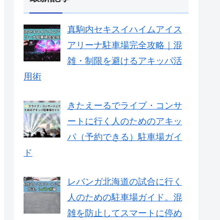
真駒内セキスイハイムアイス
アリーナ駐車場完全攻略｜混
雑・制限を避けるアキッパ活
用術
きたえーるでライブ・コンサ
ートに行く人のためのアキッ
パ（予約できる）駐車場ガイ
ド
レバンガ北海道の試合に行く
人のための駐車場ガイド。混
雑を防止してスマートに停め