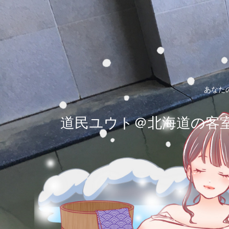
あなた
道民ユウト＠北海道の客