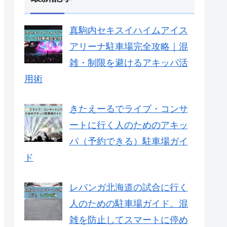
真駒内セキスイハイムアイス
アリーナ駐車場完全攻略｜混
雑・制限を避けるアキッパ活
用術
きたえーるでライブ・コンサ
ートに行く人のためのアキッ
パ（予約できる）駐車場ガイ
ド
レバンガ北海道の試合に行く
人のための駐車場ガイド。混
雑を防止してスマートに停め