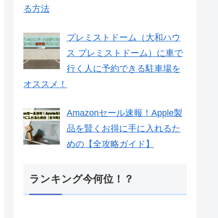
る方法
プレミストドーム（大和ハウ
ス プレミストドーム）に車で
行く人に予約できる駐車場を
オススメ！
Amazonセール速報！Apple製
品を賢くお得に手に入れるた
めの【全攻略ガイド】
ランキング今何位！？