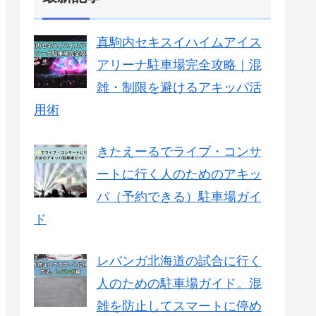
真駒内セキスイハイムアイス
アリーナ駐車場完全攻略｜混
雑・制限を避けるアキッパ活
用術
きたえーるでライブ・コンサ
ートに行く人のためのアキッ
パ（予約できる）駐車場ガイ
ド
レバンガ北海道の試合に行く
人のための駐車場ガイド。混
雑を防止してスマートに停め