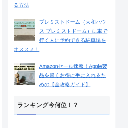
る方法
プレミストドーム（大和ハウ
ス プレミストドーム）に車で
行く人に予約できる駐車場を
オススメ！
Amazonセール速報！Apple製
品を賢くお得に手に入れるた
めの【全攻略ガイド】
ランキング今何位！？