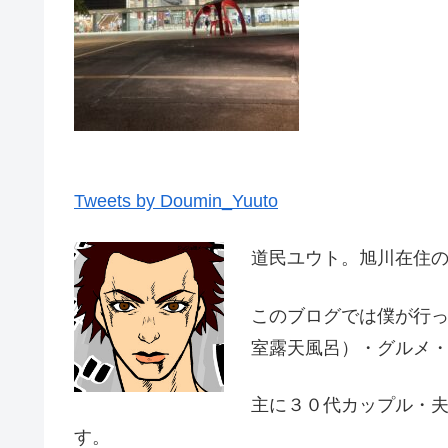
Tweets by Doumin_Yuuto
道民ユウト。旭川在住
このブログでは僕が行
室露天風呂）・グルメ
主に３０代カップル・
す。