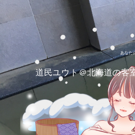
あなた
道民ユウト＠北海道の客