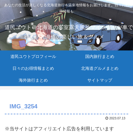
あなたの生活が楽しくなる北海道旅行＆温泉地情報をお届けします。日々のお
得情報も
道民ユウト＠北海道の客室露天風呂マイスターが車で
行く、北海道の楽しい旅＆グルメ
道民ユウトプロフィール
国内旅行まとめ
日々のお得情報まとめ
北海道グルメまとめ
海外旅行まとめ
サイトマップ
IMG_3254
2023.07.13
※当サイトはアフィリエイト広告を利用しています