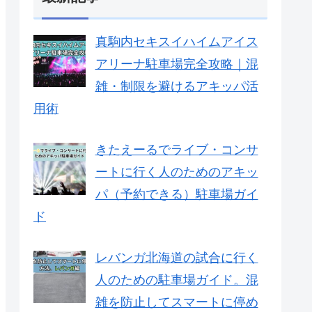
真駒内セキスイハイムアイス
アリーナ駐車場完全攻略｜混
雑・制限を避けるアキッパ活
用術
きたえーるでライブ・コンサ
ートに行く人のためのアキッ
パ（予約できる）駐車場ガイ
ド
レバンガ北海道の試合に行く
人のための駐車場ガイド。混
雑を防止してスマートに停め