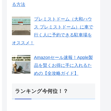
る方法
プレミストドーム（大和ハウ
ス プレミストドーム）に車で
行く人に予約できる駐車場を
オススメ！
Amazonセール速報！Apple製
品を賢くお得に手に入れるた
めの【全攻略ガイド】
ランキング今何位！？