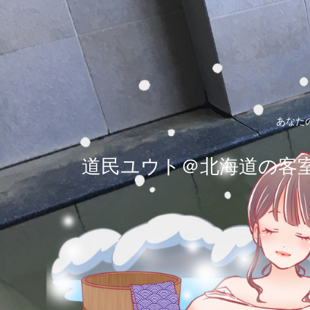
あなた
道民ユウト＠北海道の客