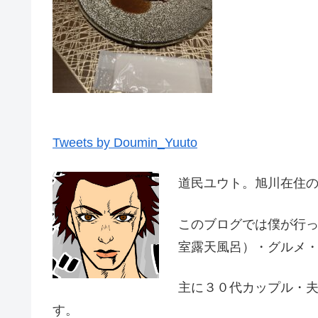
Tweets by Doumin_Yuuto
道民ユウト。旭川在住
このブログでは僕が行
室露天風呂）・グルメ
主に３０代カップル・
す。