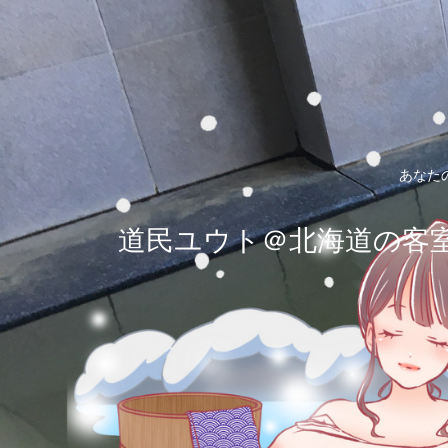
あなた
道民ユウト＠北海道の客