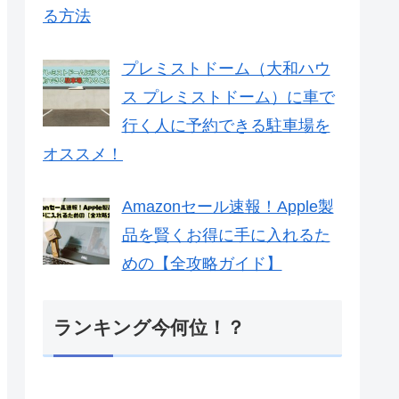
る方法
プレミストドーム（大和ハウ
ス プレミストドーム）に車で
行く人に予約できる駐車場を
オススメ！
Amazonセール速報！Apple製
品を賢くお得に手に入れるた
めの【全攻略ガイド】
ランキング今何位！？