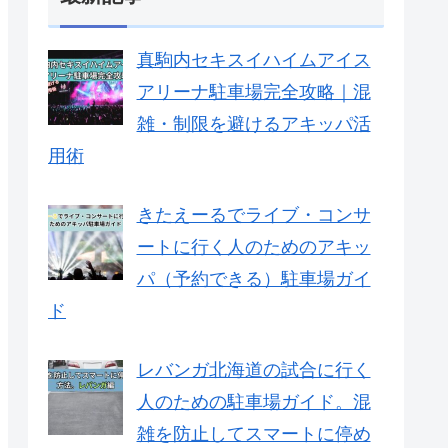
真駒内セキスイハイムアイス
アリーナ駐車場完全攻略｜混
雑・制限を避けるアキッパ活
用術
きたえーるでライブ・コンサ
ートに行く人のためのアキッ
パ（予約できる）駐車場ガイ
ド
レバンガ北海道の試合に行く
人のための駐車場ガイド。混
雑を防止してスマートに停め