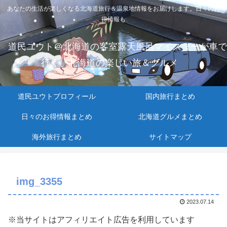
あなたの生活が楽しくなる北海道旅行＆温泉地情報をお届けします。日々のお
得情報も
道民ユウト＠北海道の客室露天風呂マイスターが車で
行く、北海道の楽しい旅＆グルメ
道民ユウトプロフィール
国内旅行まとめ
日々のお得情報まとめ
北海道グルメまとめ
海外旅行まとめ
サイトマップ
img_3355
2023.07.14
※当サイトはアフィリエイト広告を利用しています