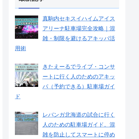
真駒内セキスイハイムアイス
アリーナ駐車場完全攻略｜混
雑・制限を避けるアキッパ活
用術
きたえーるでライブ・コンサ
ートに行く人のためのアキッ
パ（予約できる）駐車場ガイ
ド
レバンガ北海道の試合に行く
人のための駐車場ガイド。混
雑を防止してスマートに停め