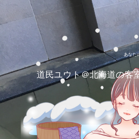
あなた
道民ユウト＠北海道の客