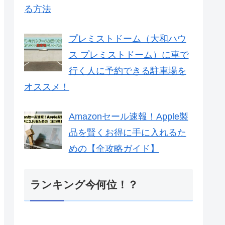
る方法
プレミストドーム（大和ハウ
ス プレミストドーム）に車で
行く人に予約できる駐車場を
オススメ！
Amazonセール速報！Apple製
品を賢くお得に手に入れるた
めの【全攻略ガイド】
ランキング今何位！？