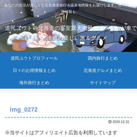
あなたの生活が楽しくなる北海道旅行＆温泉地情報をお届けします。日々のお
得情報も
道民ユウト＠北海道の客室露天風呂マイスターが車で
行く、北海道の楽しい旅＆グルメ
道民ユウトプロフィール
国内旅行まとめ
日々のお得情報まとめ
北海道グルメまとめ
海外旅行まとめ
サイトマップ
img_0272
2020.12.15
※当サイトはアフィリエイト広告を利用しています