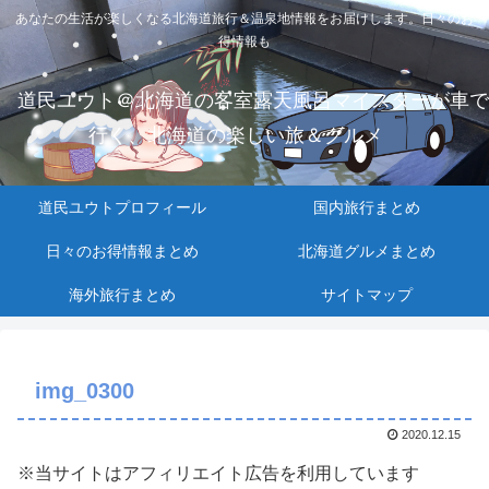
あなたの生活が楽しくなる北海道旅行＆温泉地情報をお届けします。日々のお
得情報も
道民ユウト＠北海道の客室露天風呂マイスターが車で
行く、北海道の楽しい旅＆グルメ
道民ユウトプロフィール
国内旅行まとめ
日々のお得情報まとめ
北海道グルメまとめ
海外旅行まとめ
サイトマップ
img_0300
2020.12.15
※当サイトはアフィリエイト広告を利用しています