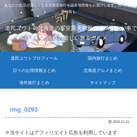
あなたの生活が楽しくなる北海道旅行＆温泉地情報をお届けします。日々のお
得情報も
道民ユウト＠北海道の客室露天風呂マイスターが車で
行く、北海道の楽しい旅＆グルメ
道民ユウトプロフィール
国内旅行まとめ
日々のお得情報まとめ
北海道グルメまとめ
海外旅行まとめ
サイトマップ
img_0293
2020.12.15
※当サイトはアフィリエイト広告を利用しています