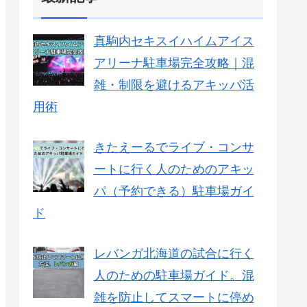
真駒内セキスイハイムアイス
アリーナ駐車場完全攻略｜混
雑・制限を避けるアキッパ活
用術
きたえーるでライブ・コンサ
ートに行く人のためのアキッ
パ（予約できる）駐車場ガイ
ド
レバンガ北海道の試合に行く
人のための駐車場ガイド。混
雑を防止してスマートに停め