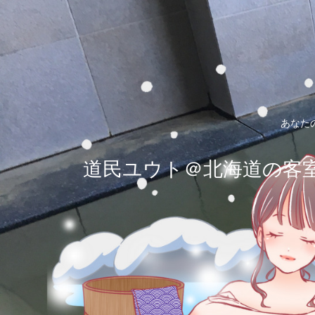
あなた
道民ユウト＠北海道の客