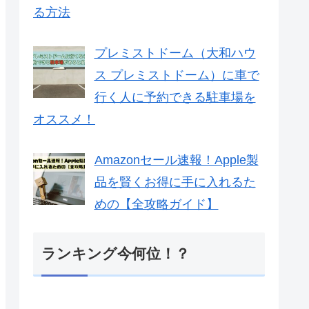
る方法
プレミストドーム（大和ハウ
ス プレミストドーム）に車で
行く人に予約できる駐車場を
オススメ！
Amazonセール速報！Apple製
品を賢くお得に手に入れるた
めの【全攻略ガイド】
ランキング今何位！？