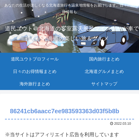
あなたの生活が楽しくなる北海道旅行＆温泉地情報をお届けします。日々のお
得情報も
道民ユウト＠北海道の客室露天風呂マイスターが車で
行く、北海道の楽しい旅＆グルメ
道民ユウトプロフィール
国内旅行まとめ
日々のお得情報まとめ
北海道グルメまとめ
海外旅行まとめ
サイトマップ
86241cb6aacc7ee983593363d03f5b8b
2022.03.10
※当サイトはアフィリエイト広告を利用しています