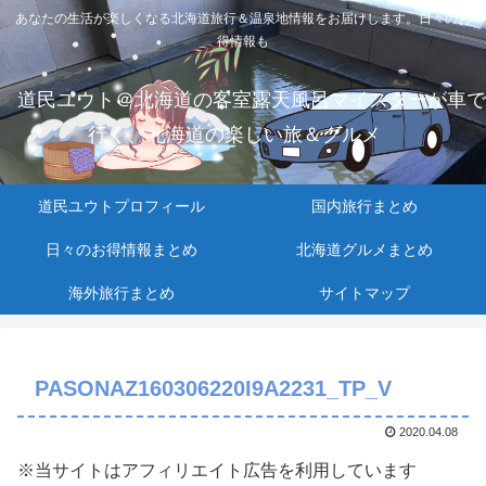
あなたの生活が楽しくなる北海道旅行＆温泉地情報をお届けします。日々のお
得情報も
道民ユウト＠北海道の客室露天風呂マイスターが車で
行く、北海道の楽しい旅＆グルメ
道民ユウトプロフィール
国内旅行まとめ
日々のお得情報まとめ
北海道グルメまとめ
海外旅行まとめ
サイトマップ
PASONAZ160306220I9A2231_TP_V
2020.04.08
※当サイトはアフィリエイト広告を利用しています