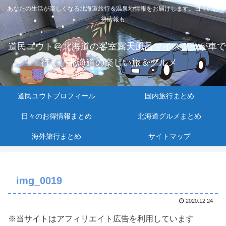
あなたの生活が楽しくなる北海道旅行＆温泉地情報をお届けします。日々のお
得情報も
道民ユウト＠北海道の客室露天風呂マイスターが車で
行く、北海道の楽しい旅＆グルメ
道民ユウトプロフィール
国内旅行まとめ
日々のお得情報まとめ
北海道グルメまとめ
海外旅行まとめ
サイトマップ
img_0019
2020.12.24
※当サイトはアフィリエイト広告を利用しています