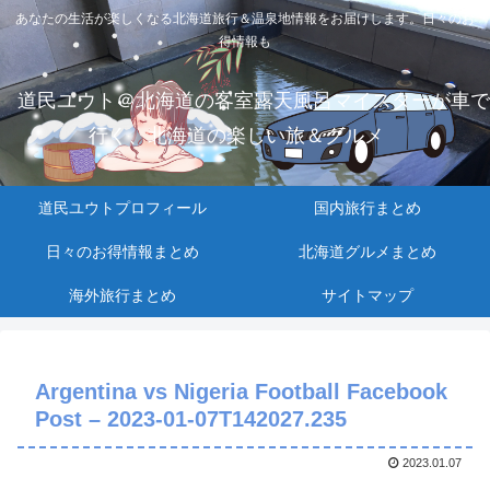
あなたの生活が楽しくなる北海道旅行＆温泉地情報をお届けします。日々のお
得情報も
道民ユウト＠北海道の客室露天風呂マイスターが車で
行く、北海道の楽しい旅＆グルメ
道民ユウトプロフィール
国内旅行まとめ
日々のお得情報まとめ
北海道グルメまとめ
海外旅行まとめ
サイトマップ
Argentina vs Nigeria Football Facebook
Post – 2023-01-07T142027.235
2023.01.07