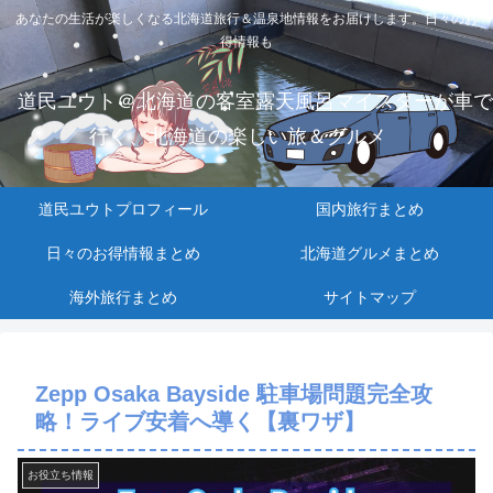
あなたの生活が楽しくなる北海道旅行＆温泉地情報をお届けします。日々のお
得情報も
道民ユウト＠北海道の客室露天風呂マイスターが車で
行く、北海道の楽しい旅＆グルメ
道民ユウトプロフィール
国内旅行まとめ
日々のお得情報まとめ
北海道グルメまとめ
海外旅行まとめ
サイトマップ
Zepp Osaka Bayside 駐車場問題完全攻
略！ライブ安着へ導く【裏ワザ】
お役立ち情報