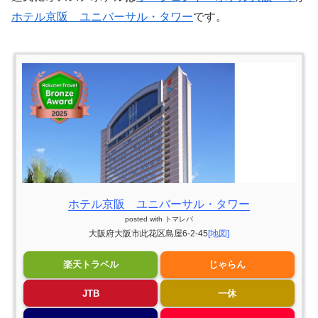
ホテル京阪 ユニバーサル・タワー
です。
ホテル京阪 ユニバーサル・タワー
posted with
トマレバ
大阪府大阪市此花区島屋6-2-45
[地図]
楽天トラベル
じゃらん
JTB
一休