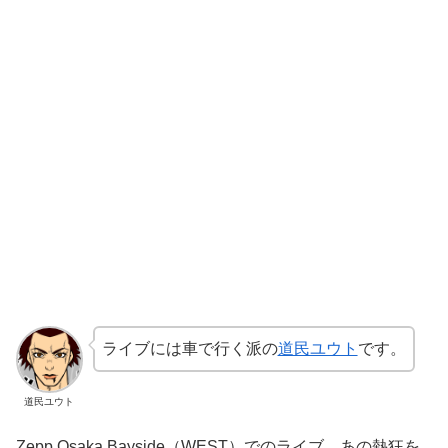
ライブには車で行く派の
道民ユウト
です。
道民ユウト
Zepp Osaka Bayside（WEST）でのライブ、あの熱狂を