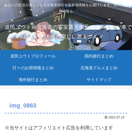
あなたの生活が楽しくなる北海道旅行＆温泉地情報をお届けします。日々のお
得情報も
道民ユウト＠北海道の客室露天風呂マイスターが車で
行く、北海道の楽しい旅＆グルメ
道民ユウトプロフィール
国内旅行まとめ
日々のお得情報まとめ
北海道グルメまとめ
海外旅行まとめ
サイトマップ
img_0863
2021.07.14
※当サイトはアフィリエイト広告を利用しています