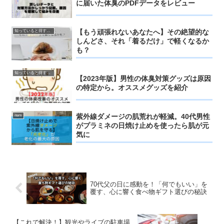
に届いた体臭のPDFデータをレビュー
【もう頑張れないあなたへ】その絶望的な
知っていると得するお得情報
しんどさ、それ「着るだけ」で軽くなるか
も？
知っていると得するお得情報
【2023年版】男性の体臭対策グッズは原因
の特定から。オススメグッズを紹介
紫外線ダメージの肌荒れが軽減。40代男性
item
がプラミネの日焼け止めを使ったら肌が元
気に
70代父の日に感動を！「何でもいい」を
覆す、心に響く食べ物ギフト選びの秘訣
【これで解決！】観光やライブの駐車場