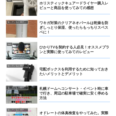
item
ホリスティックキュアードライヤー購入レ
ビューと商品を使ってみての感想
ワキガ対策のクリアネオパールは乾燥を防
知っていると得するお得情報
ぎしっとり保湿、使ったらもっちりスベス
ベに！
item
ひかりTVを契約する人必見！オススメプラ
ンと実際に使ってみてのレビュー
知っていると得するお得情報
宅配ボックスを利用するために知っておき
たいメリットとデメリット
札幌ドームへコンサート・イベント時に車
知っていると得するお得情報
で行き、周辺の駐車場で確実に安く停める
方法
知っていると得するお得情報
オドレートの体臭検査をやってみた。実際