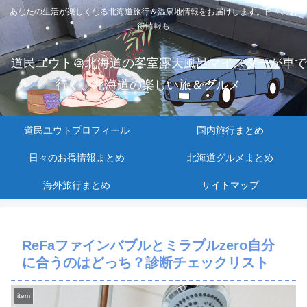
あなたの生活が楽しくなる北海道旅行＆温泉地情報をお届けします。日々のお
得情報も
道民ユウト＠北海道の客室露天風呂マイスターが車で
行く、北海道の楽しい旅＆グルメ
道民ユウトプロフィール
国内旅行まとめ
日々のお得情報まとめ
北海道グルメまとめ
海外旅行まとめ
サイトマップ
ReFaファインバブルとミラブルzero自分
に合うのはどっち？診断チェックリスト
item