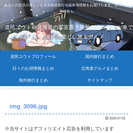
あなたの生活が楽しくなる北海道旅行＆温泉地情報をお届けします。日々のお
得情報も
道民ユウト＠北海道の客室露天風呂マイスターが車で
行く、北海道の楽しい旅＆グルメ
道民ユウトプロフィール
国内旅行まとめ
日々のお得情報まとめ
北海道グルメまとめ
海外旅行まとめ
サイトマップ
img_3096.jpg
2020.07.02
※当サイトはアフィリエイト広告を利用しています