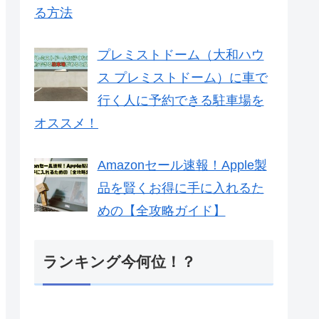
る方法
プレミストドーム（大和ハウ
ス プレミストドーム）に車で
行く人に予約できる駐車場を
オススメ！
Amazonセール速報！Apple製
品を賢くお得に手に入れるた
めの【全攻略ガイド】
ランキング今何位！？