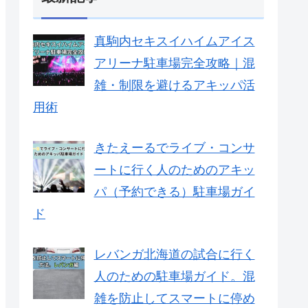
真駒内セキスイハイムアイス
アリーナ駐車場完全攻略｜混
雑・制限を避けるアキッパ活
用術
きたえーるでライブ・コンサ
ートに行く人のためのアキッ
パ（予約できる）駐車場ガイ
ド
レバンガ北海道の試合に行く
人のための駐車場ガイド。混
雑を防止してスマートに停め