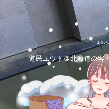
あなた
道民ユウト＠北海道の客