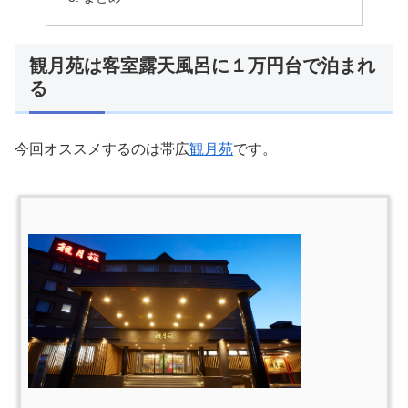
観月苑は客室露天風呂に１万円台で泊まれ
る
今回オススメするのは帯広
観月苑
です。