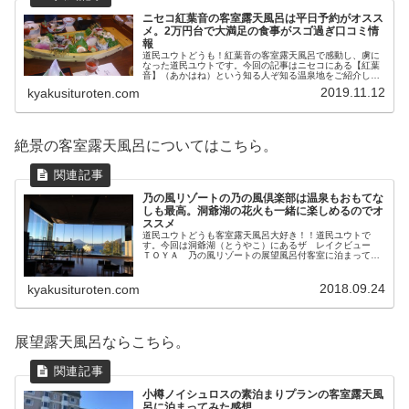
ニセコ紅葉音の客室露天風呂は平日予約がオスス
メ。2万円台で大満足の食事がスゴ過ぎ口コミ情
報
道民ユウトどうも！紅葉音の客室露天風呂で感動し、虜に
なった道民ユウトです。今回の記事はニセコにある【紅葉
音】（あかはね）という知る人ぞ知る温泉地をご紹介しよ
うと思います。僕が客室露天風呂付のお部屋に泊まったの
2019.11.12
kyakusituroten.com
がこの【紅葉音】が初めてでした。...
絶景の客室露天風呂についてはこちら。
乃の風リゾートの乃の風倶楽部は温泉もおもてな
しも最高。洞爺湖の花火も一緒に楽しめるのでオ
ススメ
道民ユウトどうも客室露天風呂大好き！！道民ユウトで
す。今回は洞爺湖（とうやこ）にあるザ レイクビュー
ＴＯＹＡ 乃の風リゾートの展望風呂付客室に泊まってき
ました。洞爺湖ならではの期間ロングラン花火大会もやっ
ており、部屋から眺められるのと、船...
2018.09.24
kyakusituroten.com
展望露天風呂ならこちら。
小樽ノイシュロスの素泊まりプランの客室露天風
呂に泊まってみた感想