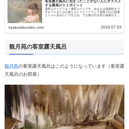
客室露天風呂に泊まったことがない人にオススメ
する最高の１１ポイント
道民ユウトどうも！道民ユウトです。あなたは温泉好きで
すか？たまには心身ともにリラックスして温泉で心の洗濯
とシャレ込みたいですよね。でも旅の行き先の温泉が人混
みで溢れていたとしたらなんだかせっかくの旅も心が休ま
らないと感じてしまうのは僕だけじ...
2018.07.03
kyakusituroten.com
観月苑の客室露天風呂
観月苑
の客室露天風呂はこのようになっています（客室露
天風呂のお部屋）