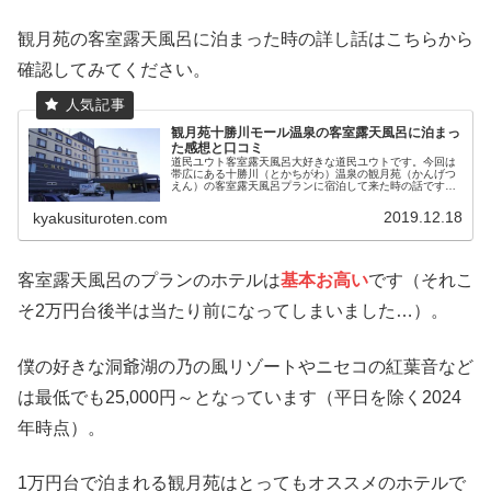
観月苑の客室露天風呂に泊まった時の詳し話はこちらから
確認してみてください。
観月苑十勝川モール温泉の客室露天風呂に泊まっ
た感想と口コミ
道民ユウト客室露天風呂大好きな道民ユウトです。今回は
帯広にある十勝川（とかちがわ）温泉の観月苑（かんげつ
えん）の客室露天風呂プランに宿泊して来た時の話です。
北海道の食糧基地でもある帯広はモール温泉という温泉で
道内でも屈指の珍しい泉質となって...
2019.12.18
kyakusituroten.com
客室露天風呂のプランのホテルは
基本お高い
です（それこ
そ2万円台後半は当たり前になってしまいました…）。
僕の好きな洞爺湖の乃の風リゾートやニセコの紅葉音など
は最低でも25,000円～となっています（平日を除く2024
年時点）。
1万円台で泊まれる観月苑はとってもオススメのホテルで