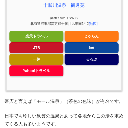
十勝川温泉 観月苑
posted with
トマレバ
北海道河東郡音更町十勝川温泉南14-2
[地図]
楽天トラベル
じゃらん
JTB
knt
一休
るるぶ
Yahoo!トラベル
帯広と言えば「モール温泉」（茶色の色味）が有名です。
日本でも珍しい泉質の温泉とあって各地からこの湯を求め
てくる人も多いようです。