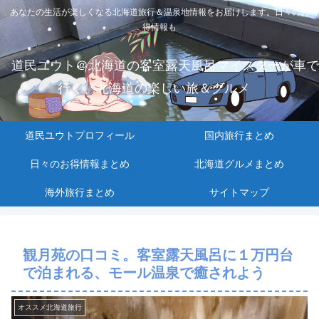
あなたの生活が楽しくなる北海道旅行＆温泉地情報をお届けします。日々のお
得情報も
道民ユウト＠北海道の客室露天風呂マイスターが車で
行く、北海道の楽しい旅＆グルメ
道民ユウトプロフィール
国内旅行まとめ
日々のお得情報まとめ
北海道グルメまとめ
海外旅行まとめ
サイトマップ
観月苑の口コミ。客室露天風呂に１万円台
で泊まれる、モール温泉で癒されよう
オススメ北海道旅行