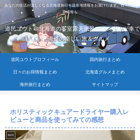
あなたの生活が楽しくなる北海道旅行＆温泉地情報をお届けします。日々のお
得情報も
道民ユウト＠北海道の客室露天風呂マイスターが車で
行く、北海道の楽しい旅＆グルメ
道民ユウトプロフィール
国内旅行まとめ
日々のお得情報まとめ
北海道グルメまとめ
海外旅行まとめ
サイトマップ
ホリスティックキュアードライヤー購入レ
ビューと商品を使ってみての感想
item