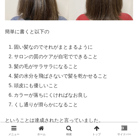
簡単に書くと以下の
固い髪なのでそれがまとまるように
サロンの質のケアが自宅でできること
髪の毛がサラサラになること
髪の水分を飛ばさないで髪を乾かせること
頭皮にも優しいこと
カラーが落ちにくければなお良し
くし通りが滑らかになること
ということは達成されたと言っていました。
メニュー
ホーム
検索
トップ
サイドバー
詳しくはこちらの記事を載せておきます。