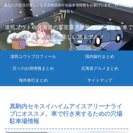
あなたの生活が楽しくなる北海道旅行＆温泉地情報をお届けします。日々のお
得情報も
道民ユウト＠北海道の客室露天風呂マイスターが車で
行く、北海道の楽しい旅＆グルメ
道民ユウトプロフィール
国内旅行まとめ
日々のお得情報まとめ
北海道グルメまとめ
海外旅行まとめ
サイトマップ
真駒内セキスイハイムアイスアリーナライ
ブにオススメ、車で行き来するための穴場
駐車場情報