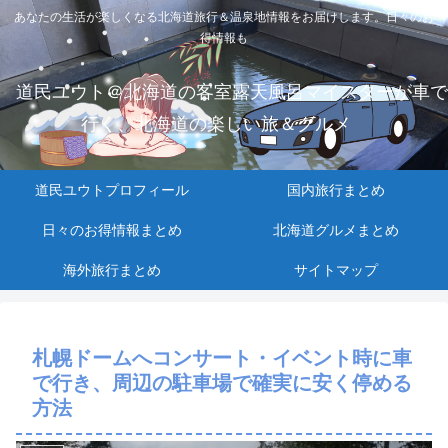
あなたの生活が楽しくなる北海道旅行＆温泉地情報をお届けします。日々のお
得情報も
道民ユウト＠北海道の客室露天風呂マイスターが車で
行く、北海道の楽しい旅＆グルメ
道民ユウトプロフィール
国内旅行まとめ
日々のお得情報まとめ
北海道グルメまとめ
海外旅行まとめ
サイトマップ
札幌ドームへコンサート・イベント時に車
で行き、周辺の駐車場で確実に安く停める
方法