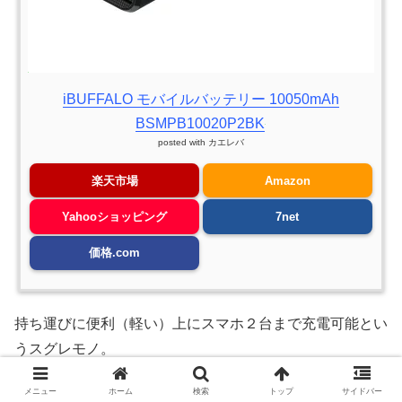
iBUFFALO モバイルバッテリー 10050mAh
BSMPB10020P2BK
posted with
カエレバ
楽天市場
Amazon
Yahooショッピング
7net
価格.com
持ち運びに便利（軽い）上にスマホ２台まで充電可能とい
うスグレモノ。
スマホはライブ終了時に足元を照らすライトとしても使え
メニュー
ホーム
検索
トップ
サイドバー