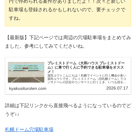
円で停められる案件がありましたよ！！次々と新しい
駐車場も登録されるかもしれないので、要チェックで
すね。
【最新版】下記ページでは周辺の穴場駐車場をまとめてみ
ました。参考にしてみてくださいね。
プレミストドーム（大和ハウス プレミストドー
ム）に車で行く人に予約できる駐車場をオスス
メ！
道民ユウトこんにちは！札幌でイベントに行く機会が多い
道民ユウトです。プレミストドーム（旧札幌ドーム）でコ
ンサドーレの試合やコンサートに行くとき、いつも頭を悩
ませるのが駐車場問題ですよね。公式駐車場は台数が限ら
2026.07.17
kyakusituroten.com
れていて、イベント日は事前券が必…
詳細は下記リンクから直接飛べるようになっているのでど
うぞ↓↓
札幌ドーム穴場駐車場