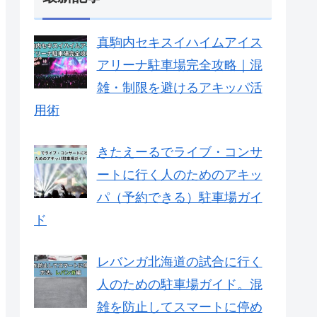
真駒内セキスイハイムアイス
アリーナ駐車場完全攻略｜混
雑・制限を避けるアキッパ活
用術
きたえーるでライブ・コンサ
ートに行く人のためのアキッ
パ（予約できる）駐車場ガイ
ド
レバンガ北海道の試合に行く
人のための駐車場ガイド。混
雑を防止してスマートに停め