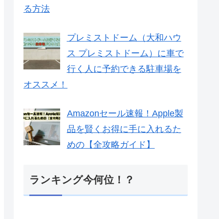
る方法
プレミストドーム（大和ハウ
ス プレミストドーム）に車で
行く人に予約できる駐車場を
オススメ！
Amazonセール速報！Apple製
品を賢くお得に手に入れるた
めの【全攻略ガイド】
ランキング今何位！？