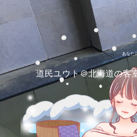
あなた
道民ユウト＠北海道の客