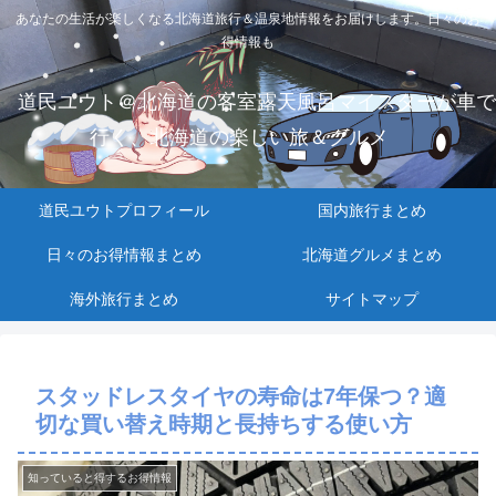
あなたの生活が楽しくなる北海道旅行＆温泉地情報をお届けします。日々のお
得情報も
道民ユウト＠北海道の客室露天風呂マイスターが車で
行く、北海道の楽しい旅＆グルメ
道民ユウトプロフィール
国内旅行まとめ
日々のお得情報まとめ
北海道グルメまとめ
海外旅行まとめ
サイトマップ
スタッドレスタイヤの寿命は7年保つ？適
切な買い替え時期と長持ちする使い方
知っていると得するお得情報